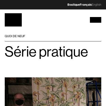
Boutique
Français
English
QUOI DE NEUF
Série pratique