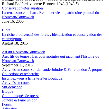
Conservation-Restauration
La renaissance de l’art : Redonner vie au patrimoine pictural du
Nouveau-Brunswick
June 16, 2006
Biota
La riche biodiversité des forêts : Identification et conservation des
champignons
August 18, 2015
Art du Nouveau-Brunswick
Aux fils du temps : Les courtepointes qui racontent l’histoire du
Nouveau-Brunswick
September 11, 2015
Activités en cours
Sur demande
Joindre & Faire un don
À propos
Collections et recherche
Inscrivez-vous à la newsletter
Boutique
Activités en cours
Sur demande
Blogue
Communiqués de presse
Joindre & Faire un don
Donner
Adhésion