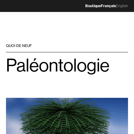
Boutique
Français
English
QUOI DE NEUF
Paléontologie