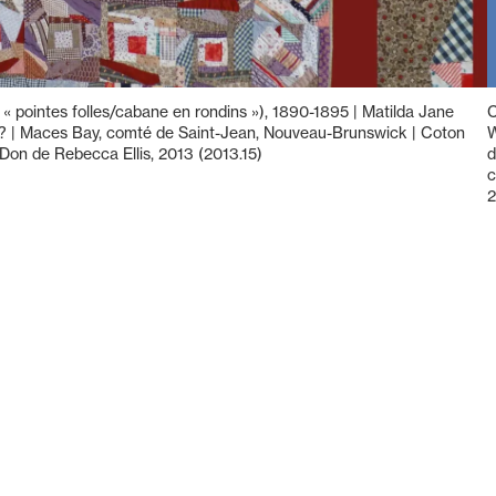
 « pointes folles/cabane en rondins »), 1890-1895 | Matilda Jane
C
? | Maces Bay, comté de Saint-Jean, Nouveau-Brunswick | Coton
W
 Don de Rebecca Ellis, 2013 (2013.15)
d
c
2