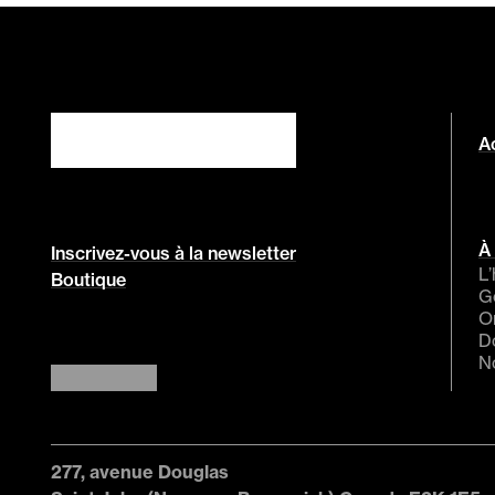
Ac
À
Inscrivez-vous à la newsletter
L’
Boutique
G
O
D
N
277, avenue Douglas