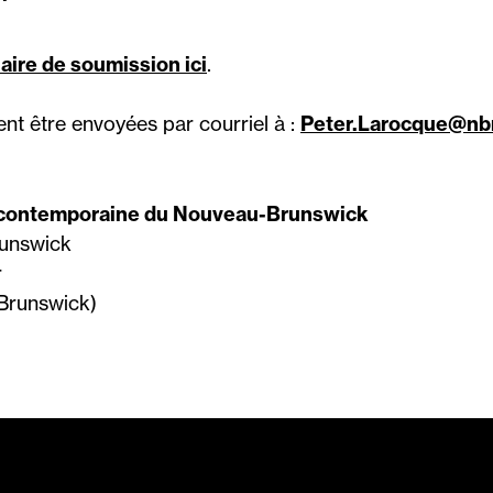
aire de soumission ici
.
nt être envoyées par courriel à :
Peter.Larocque@n
e contemporaine du Nouveau-Brunswick
unswick
r
Brunswick)