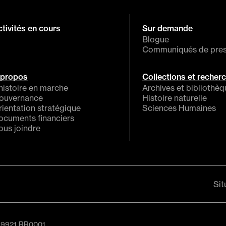
tivités en cours
Sur demande
Blogue
Communiqués de pre
 propos
Collections et recher
histoire en marche
Archives et bibliothè
ouvernance
Histoire naturelle
rientation stratégique
Sciences Humaines
ocuments financiers
ous joindre
Sit
089921 RR0001