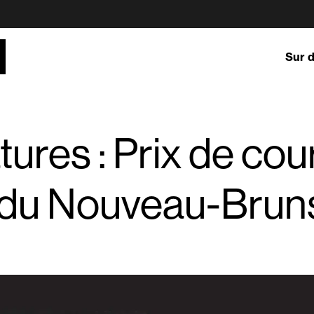
Sur 
ures : Prix de cou
du Nouveau-Brun
recherche
Co
Do
L'