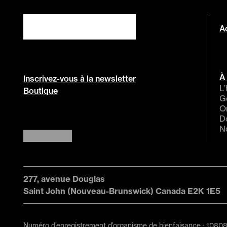
Ac
À
Inscrivez-vous à la newsletter
L’
Boutique
G
O
D
N
277, avenue Douglas
Saint John (Nouveau-Brunswick) Canada E2K 1E5
Numéro d’enregistrement d’organisme de bienfaisance : 108