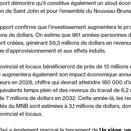
port démontre qu’il constitue également un atout écon
ion de Saint John et pour l’ensemble du Nouveau-Bruns
apport confirme que l’investissement augmentera le prod
lions de dollars. On estime que 961 années-personnes d
nt créées, générant 59,3 millions de dollars en revenus
ne d’approvisionnement et aux effets induits.
incial et locaux bénéficieront de près de 13 millions 
gi augmentera également son impact économique annue
teurs en 2028, chiffre qui devrait atteindre 180 000 d’
uivalents temps plein et des revenus du travail de 6,2 m
de 7 millions de dollars en 2032. Cette année-là, les 
tés du MNB sont estimées à 3,1 millions de dollars, don
vincial et locaux.
’hui a également marqué le lancement de
Un siège, un