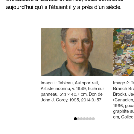
aujourd’hui qu’ils l’étaient il y a près d’un siècle.
Image 1: Tableau, Autoportrait,
Image 2: Ta
Artiste inconnu, v. 1949, huile sur
Branch Bro
panneau, 51,1 × 40,7 cm, Don de
Brook), J
John J. Corey, 1995, 2014.9.157
(Canadien,
1966, goua
graphite su
cm, Colle
Weldon Hu
Humphrey, 
2014, A67.