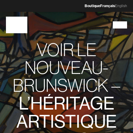
Boutique
Français
English
VOIR LE
NOUVEAU-
BRUNSWICK –
L’HÉRITAGE
ARTISTIQUE