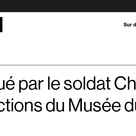
Sur 
qué par le soldat 
ections du Musée 
recherche
Co
Do
L'