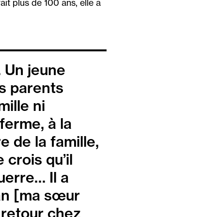
it plus de 100 ans, elle a
. Un jeune
s parents
mille ni
 ferme, à la
 de la famille,
crois qu’il
erre… Il a
ian [ma sœur
 retour chez