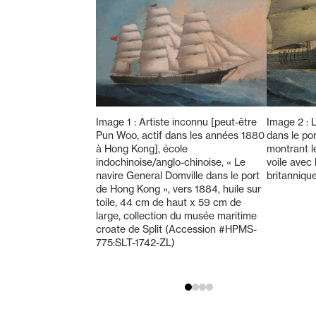
Image 1 : Artiste inconnu [peut-être
Image 2 : 
Pun Woo, actif dans les années 1880
dans le po
à Hong Kong], école
montrant l
indochinoise/anglo-chinoise, « Le
voile avec
navire General Domville dans le port
britannique
de Hong Kong », vers 1884, huile sur
toile, 44 cm de haut x 59 cm de
large, collection du musée maritime
croate de Split (Accession #HPMS-
775:SLT-1742-ZL)